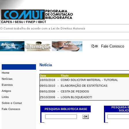
Fale Conosco
Notícia
Home
Data
Título
Notícias
16/03/2016
-
COMO SOLICITAR MATERIAL - TUTORIAL
Eventos
09/01/2010
-
ELABORAÇÃO DE ESTATÍSTICAS
Artigos
09/01/2008
-
CESTA DE PEDIDOS
Links
25/10/2006
-
LOGIN BLOQUEADO?!
Sobre o Comut
PESQUISA 
Fale Conosco
PESQUISA BIBLIOTECA BASE
SOLIC