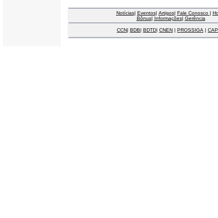
Notícias
|
Eventos
|
Artigos
|
Fale Conosco
|
H
Bônus
|
Informações
|
Gerência
CCN
|
BDB
|
BDTD
|
CNEN
|
PROSSIGA
|
CAP