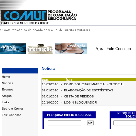
Fale Conosco
Notícia
Home
Data
Título
Notícias
16/03/2016
-
COMO SOLICITAR MATERIAL - TUTORIAL
Eventos
09/01/2010
-
ELABORAÇÃO DE ESTATÍSTICAS
Artigos
09/01/2008
-
CESTA DE PEDIDOS
Links
25/10/2006
-
LOGIN BLOQUEADO?!
Sobre o Comut
PESQUISA 
Fale Conosco
PESQUISA BIBLIOTECA BASE
SOLIC