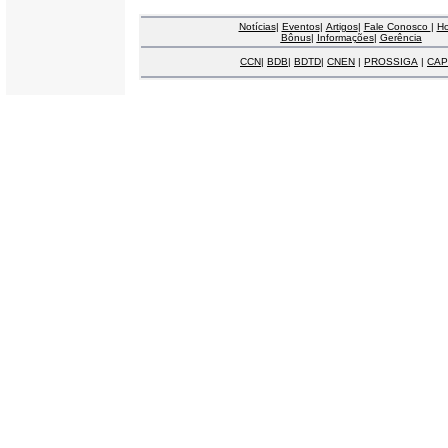
Notícias
|
Eventos
|
Artigos
|
Fale Conosco
|
H
Bônus
|
Informações
|
Gerência
CCN
|
BDB
|
BDTD
|
CNEN
|
PROSSIGA
|
CAP