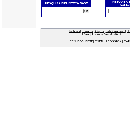
PESQUISA 
PESQUISA BIBLIOTECA BASE
SOLIC
Notícias
|
Eventos
|
Artigos
|
Fale Conosco
|
H
Bônus
|
Informações
|
Gerência
CCN
|
BDB
|
BDTD
|
CNEN
|
PROSSIGA
|
CAP