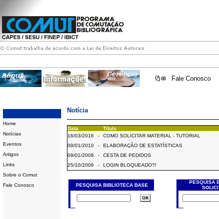
Fale Conosco
Notícia
Home
Data
Título
Notícias
16/03/2016
-
COMO SOLICITAR MATERIAL - TUTORIAL
Eventos
09/01/2010
-
ELABORAÇÃO DE ESTATÍSTICAS
Artigos
09/01/2008
-
CESTA DE PEDIDOS
Links
25/10/2006
-
LOGIN BLOQUEADO?!
Sobre o Comut
PESQUISA 
Fale Conosco
PESQUISA BIBLIOTECA BASE
SOLIC