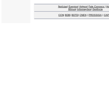
Notícias
|
Eventos
|
Artigos
|
Fale Conosco
|
H
Bônus
|
Informações
|
Gerência
CCN
|
BDB
|
BDTD
|
CNEN
|
PROSSIGA
|
CAP