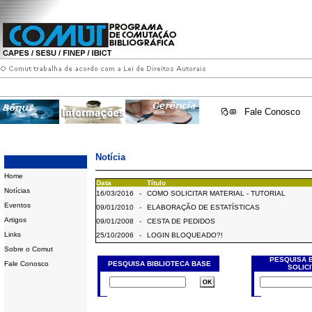
Fale Conosco
Notícia
Home
Data
Título
Notícias
16/03/2016
-
COMO SOLICITAR MATERIAL - TUTORIAL
Eventos
09/01/2010
-
ELABORAÇÃO DE ESTATÍSTICAS
Artigos
09/01/2008
-
CESTA DE PEDIDOS
Links
25/10/2006
-
LOGIN BLOQUEADO?!
Sobre o Comut
PESQUISA 
Fale Conosco
PESQUISA BIBLIOTECA BASE
SOLIC