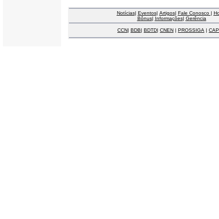
Notícias
|
Eventos
|
Artigos
|
Fale Conosco
|
H
Bônus
|
Informações
|
Gerência
CCN
|
BDB
|
BDTD
|
CNEN
|
PROSSIGA
|
CAP