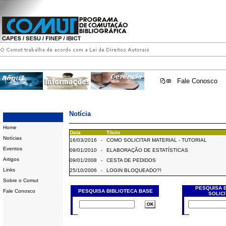
Fale Conosco
Notícia
Home
Data
Título
Notícias
16/03/2016
-
COMO SOLICITAR MATERIAL - TUTORIAL
Eventos
09/01/2010
-
ELABORAÇÃO DE ESTATÍSTICAS
Artigos
09/01/2008
-
CESTA DE PEDIDOS
Links
25/10/2006
-
LOGIN BLOQUEADO?!
Sobre o Comut
PESQUISA 
Fale Conosco
PESQUISA BIBLIOTECA BASE
SOLIC