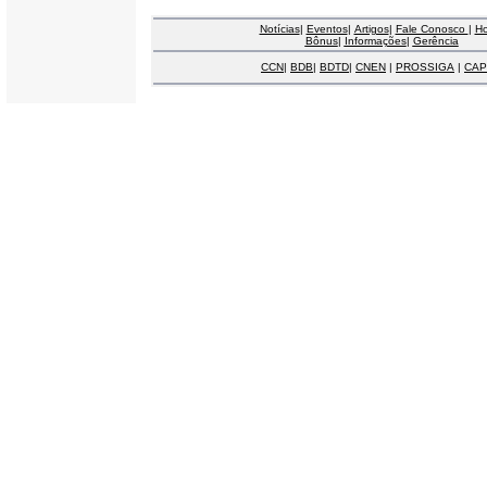
Notícias
|
Eventos
|
Artigos
|
Fale Conosco
|
H
Bônus
|
Informações
|
Gerência
CCN
|
BDB
|
BDTD
|
CNEN
|
PROSSIGA
|
CAP