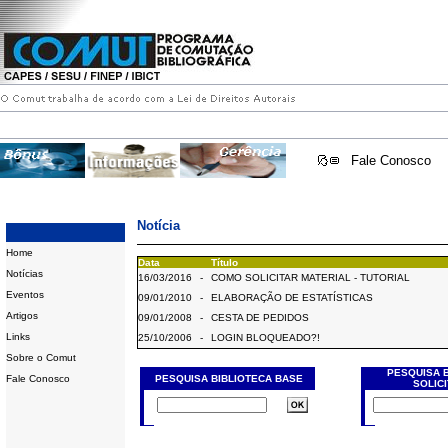
Fale Conosco
Notícia
Home
Data
Título
Notícias
16/03/2016
-
COMO SOLICITAR MATERIAL - TUTORIAL
Eventos
09/01/2010
-
ELABORAÇÃO DE ESTATÍSTICAS
Artigos
09/01/2008
-
CESTA DE PEDIDOS
Links
25/10/2006
-
LOGIN BLOQUEADO?!
Sobre o Comut
PESQUISA 
Fale Conosco
PESQUISA BIBLIOTECA BASE
SOLIC