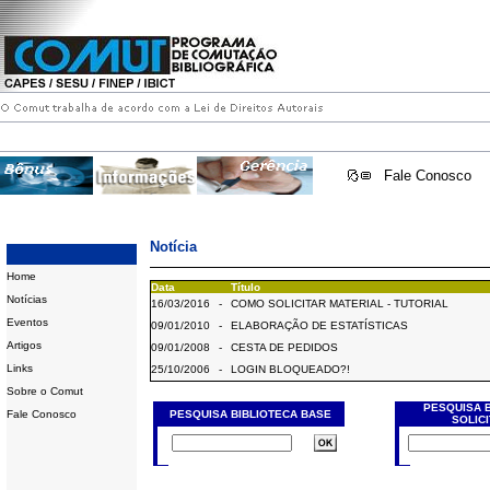
Fale Conosco
Notícia
Home
Data
Título
Notícias
16/03/2016
-
COMO SOLICITAR MATERIAL - TUTORIAL
Eventos
09/01/2010
-
ELABORAÇÃO DE ESTATÍSTICAS
Artigos
09/01/2008
-
CESTA DE PEDIDOS
Links
25/10/2006
-
LOGIN BLOQUEADO?!
Sobre o Comut
PESQUISA 
Fale Conosco
PESQUISA BIBLIOTECA BASE
SOLIC