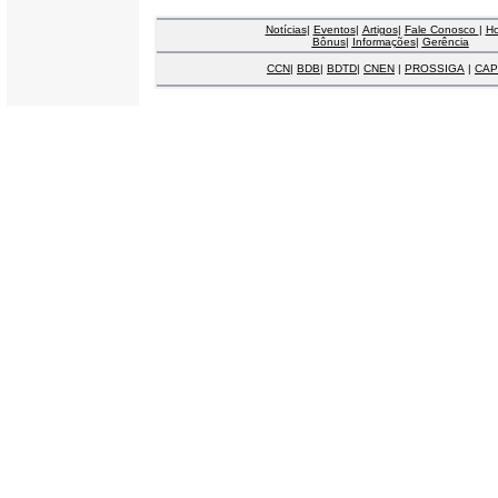
Notícias
|
Eventos
|
Artigos
|
Fale Conosco
|
H
Bônus
|
Informações
|
Gerência
CCN
|
BDB
|
BDTD
|
CNEN
|
PROSSIGA
|
CAP