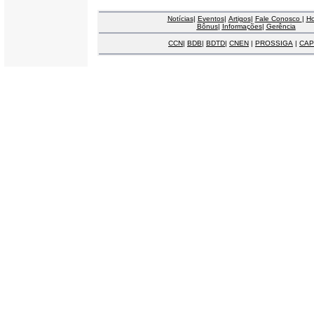
Notícias
|
Eventos
|
Artigos
|
Fale Conosco
|
H
Bônus
|
Informações
|
Gerência
CCN
|
BDB
|
BDTD
|
CNEN
|
PROSSIGA
|
CAP