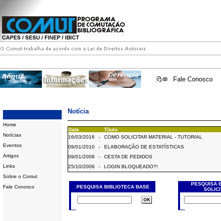
Fale Conosco
Notícia
Home
Data
Título
Notícias
16/03/2016
-
COMO SOLICITAR MATERIAL - TUTORIAL
Eventos
09/01/2010
-
ELABORAÇÃO DE ESTATÍSTICAS
Artigos
09/01/2008
-
CESTA DE PEDIDOS
Links
25/10/2006
-
LOGIN BLOQUEADO?!
Sobre o Comut
PESQUISA 
Fale Conosco
PESQUISA BIBLIOTECA BASE
SOLIC