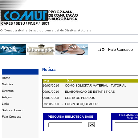
Fale Conosco
Notícia
Home
Data
Título
Notícias
16/03/2016
-
COMO SOLICITAR MATERIAL - TUTORIAL
Eventos
09/01/2010
-
ELABORAÇÃO DE ESTATÍSTICAS
Artigos
09/01/2008
-
CESTA DE PEDIDOS
Links
25/10/2006
-
LOGIN BLOQUEADO?!
Sobre o Comut
PESQUISA 
Fale Conosco
PESQUISA BIBLIOTECA BASE
SOLIC