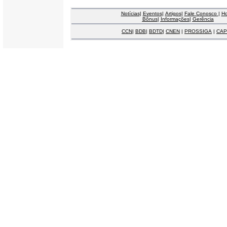
Notícias
|
Eventos
|
Artigos
|
Fale Conosco
|
H
Bônus
|
Informações
|
Gerência
CCN
|
BDB
|
BDTD
|
CNEN
|
PROSSIGA
|
CAP