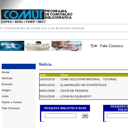
Fale Conosco
Notícia
Home
Data
Título
Notícias
16/03/2016
-
COMO SOLICITAR MATERIAL - TUTORIAL
Eventos
09/01/2010
-
ELABORAÇÃO DE ESTATÍSTICAS
Artigos
09/01/2008
-
CESTA DE PEDIDOS
Links
25/10/2006
-
LOGIN BLOQUEADO?!
Sobre o Comut
PESQUISA 
Fale Conosco
PESQUISA BIBLIOTECA BASE
SOLIC