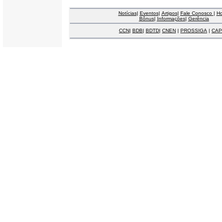
Notícias
|
Eventos
|
Artigos
|
Fale Conosco
|
H
Bônus
|
Informações
|
Gerência
CCN
|
BDB
|
BDTD
|
CNEN
|
PROSSIGA
|
CAP