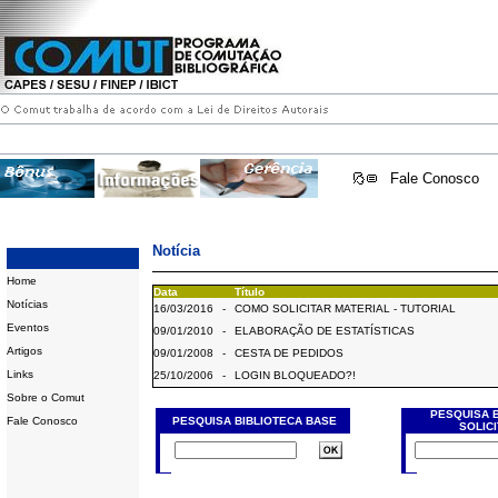
Fale Conosco
Notícia
Home
Data
Título
Notícias
16/03/2016
-
COMO SOLICITAR MATERIAL - TUTORIAL
Eventos
09/01/2010
-
ELABORAÇÃO DE ESTATÍSTICAS
Artigos
09/01/2008
-
CESTA DE PEDIDOS
Links
25/10/2006
-
LOGIN BLOQUEADO?!
Sobre o Comut
PESQUISA 
Fale Conosco
PESQUISA BIBLIOTECA BASE
SOLIC