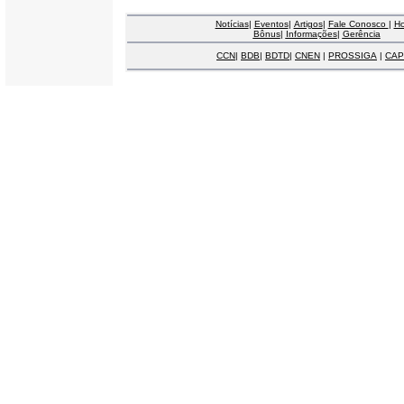
Notícias
|
Eventos
|
Artigos
|
Fale Conosco
|
H
Bônus
|
Informações
|
Gerência
CCN
|
BDB
|
BDTD
|
CNEN
|
PROSSIGA
|
CAP