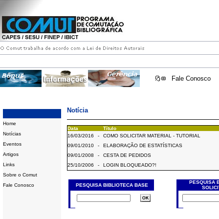
Fale Conosco
Notícia
Home
Data
Título
Notícias
16/03/2016
-
COMO SOLICITAR MATERIAL - TUTORIAL
Eventos
09/01/2010
-
ELABORAÇÃO DE ESTATÍSTICAS
Artigos
09/01/2008
-
CESTA DE PEDIDOS
Links
25/10/2006
-
LOGIN BLOQUEADO?!
Sobre o Comut
PESQUISA 
Fale Conosco
PESQUISA BIBLIOTECA BASE
SOLIC