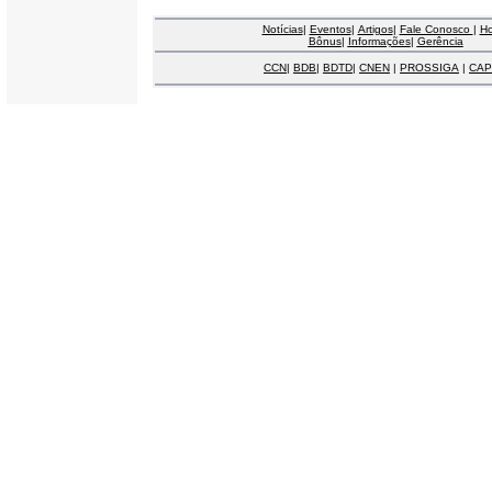
Notícias
|
Eventos
|
Artigos
|
Fale Conosco
|
H
Bônus
|
Informações
|
Gerência
CCN
|
BDB
|
BDTD
|
CNEN
|
PROSSIGA
|
CAP