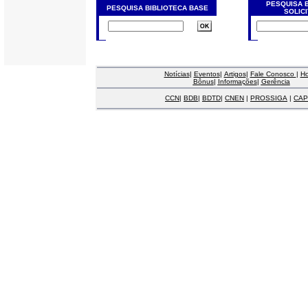
PESQUISA 
PESQUISA BIBLIOTECA BASE
SOLIC
Notícias
|
Eventos
|
Artigos
|
Fale Conosco
|
H
Bônus
|
Informações
|
Gerência
CCN
|
BDB
|
BDTD
|
CNEN
|
PROSSIGA
|
CAP