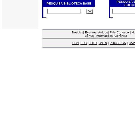
PESQUISA 
PESQUISA BIBLIOTECA BASE
SOLIC
Notícias
|
Eventos
|
Artigos
|
Fale Conosco
|
H
Bônus
|
Informações
|
Gerência
CCN
|
BDB
|
BDTD
|
CNEN
|
PROSSIGA
|
CAP