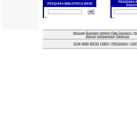
PESQUISA 
PESQUISA BIBLIOTECA BASE
SOLIC
Notícias
|
Eventos
|
Artigos
|
Fale Conosco
|
H
Bônus
|
Informações
|
Gerência
CCN
|
BDB
|
BDTD
|
CNEN
|
PROSSIGA
|
CAP