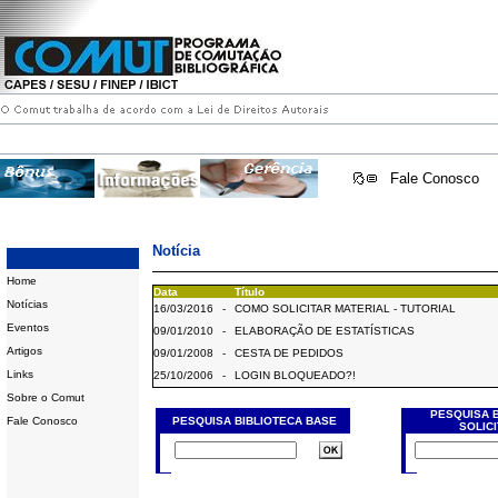
Fale Conosco
Notícia
Home
Data
Título
Notícias
16/03/2016
-
COMO SOLICITAR MATERIAL - TUTORIAL
Eventos
09/01/2010
-
ELABORAÇÃO DE ESTATÍSTICAS
Artigos
09/01/2008
-
CESTA DE PEDIDOS
Links
25/10/2006
-
LOGIN BLOQUEADO?!
Sobre o Comut
PESQUISA 
Fale Conosco
PESQUISA BIBLIOTECA BASE
SOLIC