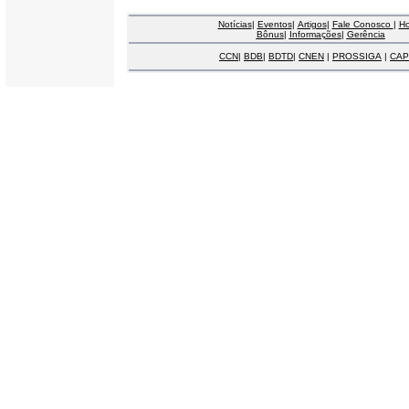
Notícias
|
Eventos
|
Artigos
|
Fale Conosco
|
H
Bônus
|
Informações
|
Gerência
CCN
|
BDB
|
BDTD
|
CNEN
|
PROSSIGA
|
CAP