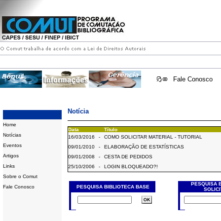
Fale Conosco
Notícia
Home
Data
Título
Notícias
16/03/2016
-
COMO SOLICITAR MATERIAL - TUTORIAL
Eventos
09/01/2010
-
ELABORAÇÃO DE ESTATÍSTICAS
Artigos
09/01/2008
-
CESTA DE PEDIDOS
Links
25/10/2006
-
LOGIN BLOQUEADO?!
Sobre o Comut
PESQUISA 
Fale Conosco
PESQUISA BIBLIOTECA BASE
SOLIC