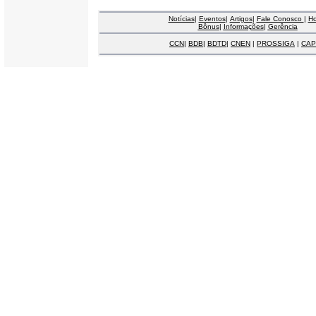
Notícias
|
Eventos
|
Artigos
|
Fale Conosco
|
H
Bônus
|
Informações
|
Gerência
CCN
|
BDB
|
BDTD
|
CNEN
|
PROSSIGA
|
CAP