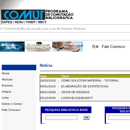
Fale Conosco
Notícia
Home
Data
Título
Notícias
16/03/2016
-
COMO SOLICITAR MATERIAL - TUTORIAL
Eventos
09/01/2010
-
ELABORAÇÃO DE ESTATÍSTICAS
Artigos
09/01/2008
-
CESTA DE PEDIDOS
Links
25/10/2006
-
LOGIN BLOQUEADO?!
Sobre o Comut
PESQUISA 
Fale Conosco
PESQUISA BIBLIOTECA BASE
SOLIC