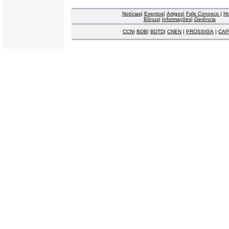
Notícias
|
Eventos
|
Artigos
|
Fale Conosco
|
H
Bônus
|
Informações
|
Gerência
CCN
|
BDB
|
BDTD
|
CNEN
|
PROSSIGA
|
CAP