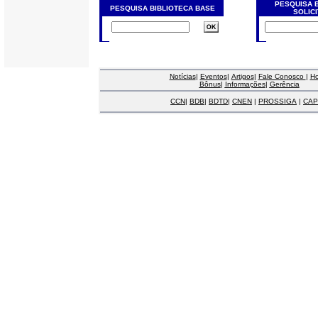
PESQUISA 
PESQUISA BIBLIOTECA BASE
SOLIC
Notícias
|
Eventos
|
Artigos
|
Fale Conosco
|
H
Bônus
|
Informações
|
Gerência
CCN
|
BDB
|
BDTD
|
CNEN
|
PROSSIGA
|
CAP