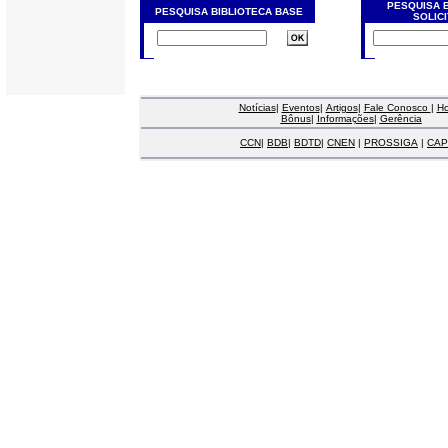
PESQUISA 
PESQUISA BIBLIOTECA BASE
SOLIC
Notícias
|
Eventos
|
Artigos
|
Fale Conosco
|
H
Bônus
|
Informações
|
Gerência
CCN
|
BDB
|
BDTD
|
CNEN
|
PROSSIGA
|
CAP