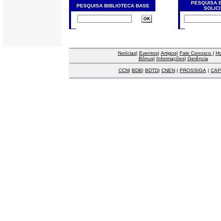
PESQUISA 
PESQUISA BIBLIOTECA BASE
SOLIC
Notícias
|
Eventos
|
Artigos
|
Fale Conosco
|
H
Bônus
|
Informações
|
Gerência
CCN
|
BDB
|
BDTD
|
CNEN
|
PROSSIGA
|
CAP