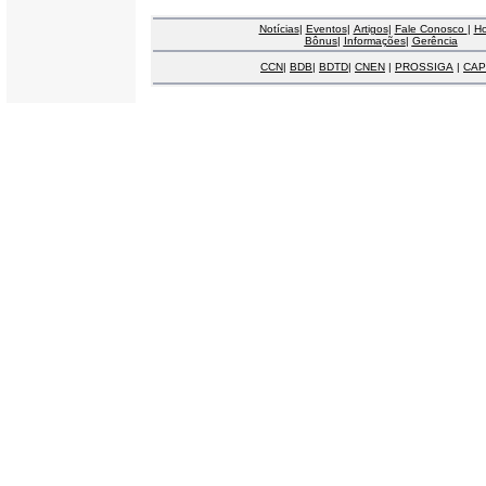
Notícias
|
Eventos
|
Artigos
|
Fale Conosco
|
H
Bônus
|
Informações
|
Gerência
CCN
|
BDB
|
BDTD
|
CNEN
|
PROSSIGA
|
CAP