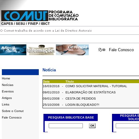
Fale Conosco
Notícia
Home
Data
Título
Notícias
16/03/2016
-
COMO SOLICITAR MATERIAL - TUTORIAL
Eventos
09/01/2010
-
ELABORAÇÃO DE ESTATÍSTICAS
Artigos
09/01/2008
-
CESTA DE PEDIDOS
Links
25/10/2006
-
LOGIN BLOQUEADO?!
Sobre o Comut
PESQUISA 
Fale Conosco
PESQUISA BIBLIOTECA BASE
SOLIC