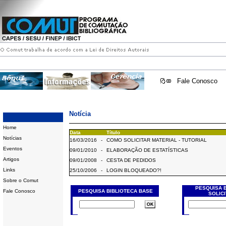
Fale Conosco
Notícia
Home
Data
Título
Notícias
16/03/2016
-
COMO SOLICITAR MATERIAL - TUTORIAL
Eventos
09/01/2010
-
ELABORAÇÃO DE ESTATÍSTICAS
Artigos
09/01/2008
-
CESTA DE PEDIDOS
Links
25/10/2006
-
LOGIN BLOQUEADO?!
Sobre o Comut
PESQUISA 
Fale Conosco
PESQUISA BIBLIOTECA BASE
SOLIC