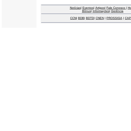
Notícias
|
Eventos
|
Artigos
|
Fale Conosco
|
H
Bônus
|
Informações
|
Gerência
CCN
|
BDB
|
BDTD
|
CNEN
|
PROSSIGA
|
CAP