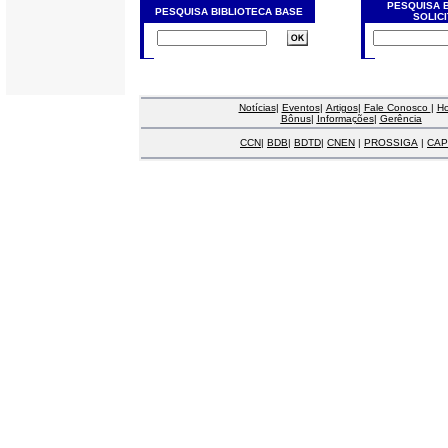
PESQUISA 
PESQUISA BIBLIOTECA BASE
SOLIC
Notícias
|
Eventos
|
Artigos
|
Fale Conosco
|
H
Bônus
|
Informações
|
Gerência
CCN
|
BDB
|
BDTD
|
CNEN
|
PROSSIGA
|
CAP