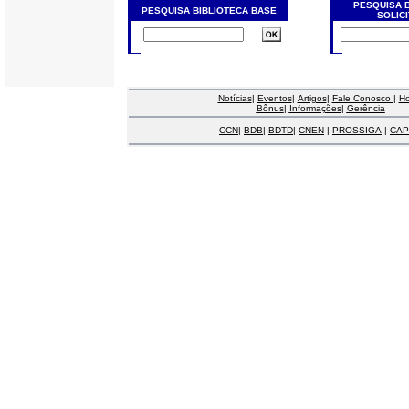
PESQUISA 
PESQUISA BIBLIOTECA BASE
SOLIC
Notícias
|
Eventos
|
Artigos
|
Fale Conosco
|
H
Bônus
|
Informações
|
Gerência
CCN
|
BDB
|
BDTD
|
CNEN
|
PROSSIGA
|
CAP