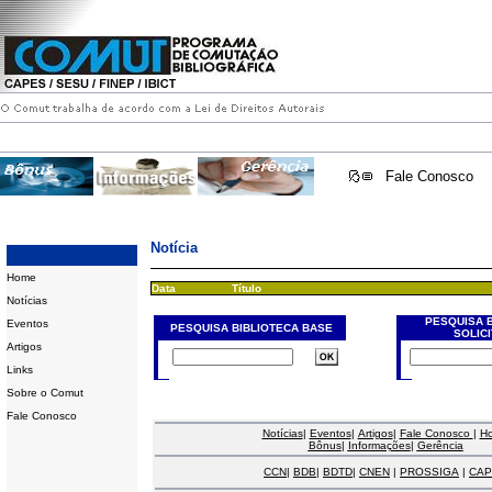
Fale Conosco
Notícia
Home
Data
Título
Notícias
PESQUISA 
Eventos
PESQUISA BIBLIOTECA BASE
SOLIC
Artigos
Links
Sobre o Comut
Fale Conosco
Notícias
|
Eventos
|
Artigos
|
Fale Conosco
|
H
Bônus
|
Informações
|
Gerência
CCN
|
BDB
|
BDTD
|
CNEN
|
PROSSIGA
|
CAP