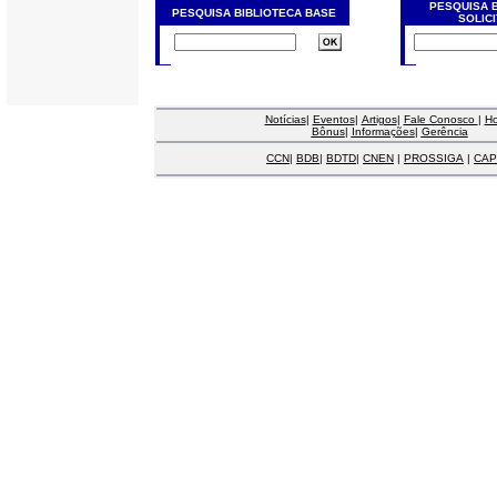
PESQUISA 
PESQUISA BIBLIOTECA BASE
SOLIC
Notícias
|
Eventos
|
Artigos
|
Fale Conosco
|
H
Bônus
|
Informações
|
Gerência
CCN
|
BDB
|
BDTD
|
CNEN
|
PROSSIGA
|
CAP