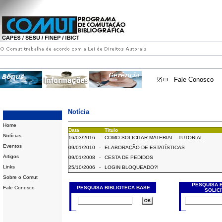
Fale Conosco
Notícia
Home
Data
Título
Notícias
16/03/2016
-
COMO SOLICITAR MATERIAL - TUTORIAL
Eventos
09/01/2010
-
ELABORAÇÃO DE ESTATÍSTICAS
Artigos
09/01/2008
-
CESTA DE PEDIDOS
Links
25/10/2006
-
LOGIN BLOQUEADO?!
Sobre o Comut
PESQUISA 
Fale Conosco
PESQUISA BIBLIOTECA BASE
SOLIC