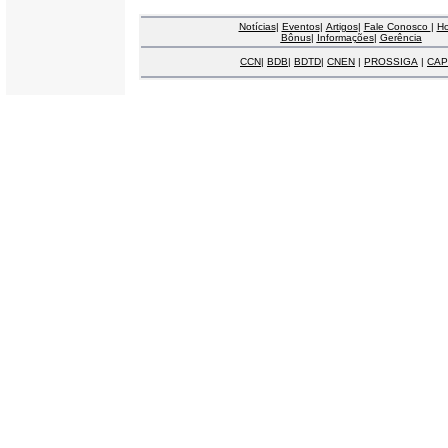
Notícias
|
Eventos
|
Artigos
|
Fale Conosco
|
H
Bônus
|
Informações
|
Gerência
CCN
|
BDB
|
BDTD
|
CNEN
|
PROSSIGA
|
CAP