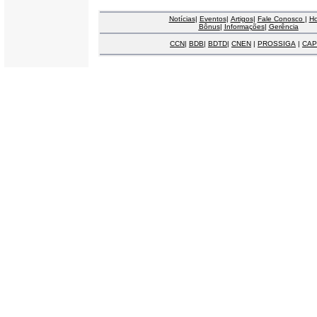
Notícias
|
Eventos
|
Artigos
|
Fale Conosco
|
H
Bônus
|
Informações
|
Gerência
CCN
|
BDB
|
BDTD
|
CNEN
|
PROSSIGA
|
CAP