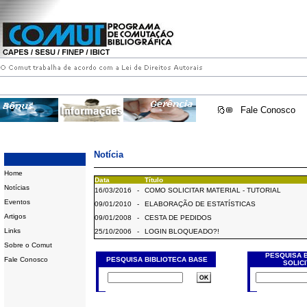
Fale Conosco
Notícia
Home
Data
Título
Notícias
16/03/2016
-
COMO SOLICITAR MATERIAL - TUTORIAL
Eventos
09/01/2010
-
ELABORAÇÃO DE ESTATÍSTICAS
Artigos
09/01/2008
-
CESTA DE PEDIDOS
Links
25/10/2006
-
LOGIN BLOQUEADO?!
Sobre o Comut
PESQUISA 
Fale Conosco
PESQUISA BIBLIOTECA BASE
SOLIC