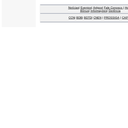
Notícias
|
Eventos
|
Artigos
|
Fale Conosco
|
H
Bônus
|
Informações
|
Gerência
CCN
|
BDB
|
BDTD
|
CNEN
|
PROSSIGA
|
CAP