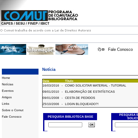
Fale Conosco
Notícia
Home
Data
Título
Notícias
16/03/2016
-
COMO SOLICITAR MATERIAL - TUTORIAL
Eventos
09/01/2010
-
ELABORAÇÃO DE ESTATÍSTICAS
Artigos
09/01/2008
-
CESTA DE PEDIDOS
Links
25/10/2006
-
LOGIN BLOQUEADO?!
Sobre o Comut
PESQUISA 
Fale Conosco
PESQUISA BIBLIOTECA BASE
SOLIC