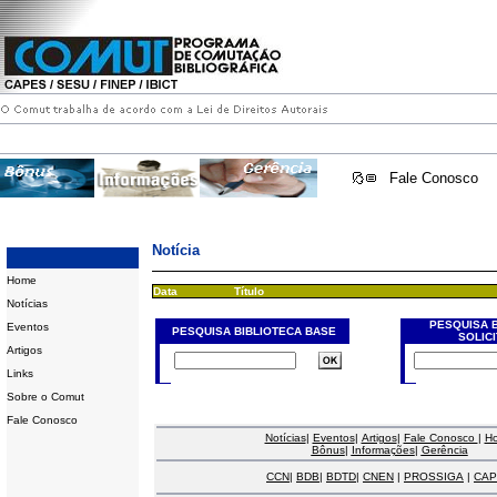
Fale Conosco
Notícia
Home
Data
Título
Notícias
PESQUISA 
Eventos
PESQUISA BIBLIOTECA BASE
SOLIC
Artigos
Links
Sobre o Comut
Fale Conosco
Notícias
|
Eventos
|
Artigos
|
Fale Conosco
|
H
Bônus
|
Informações
|
Gerência
CCN
|
BDB
|
BDTD
|
CNEN
|
PROSSIGA
|
CAP