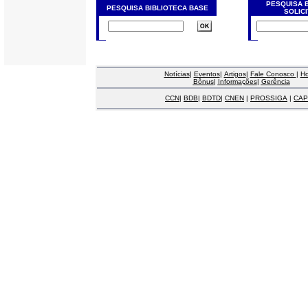
PESQUISA 
PESQUISA BIBLIOTECA BASE
SOLIC
Notícias
|
Eventos
|
Artigos
|
Fale Conosco
|
H
Bônus
|
Informações
|
Gerência
CCN
|
BDB
|
BDTD
|
CNEN
|
PROSSIGA
|
CAP