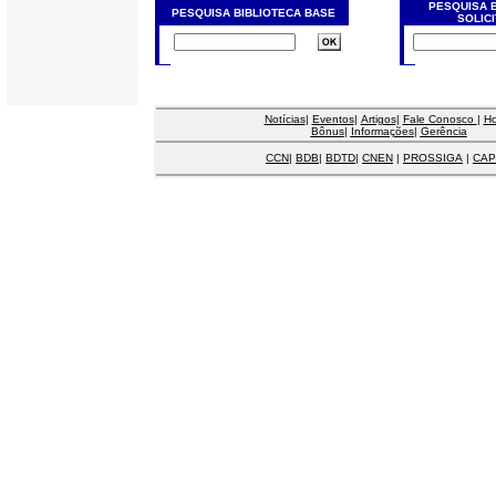
PESQUISA 
PESQUISA BIBLIOTECA BASE
SOLIC
Notícias
|
Eventos
|
Artigos
|
Fale Conosco
|
H
Bônus
|
Informações
|
Gerência
CCN
|
BDB
|
BDTD
|
CNEN
|
PROSSIGA
|
CAP