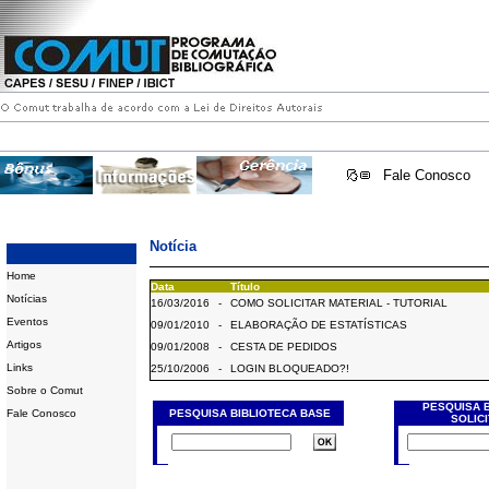
Fale Conosco
Notícia
Home
Data
Título
Notícias
16/03/2016
-
COMO SOLICITAR MATERIAL - TUTORIAL
Eventos
09/01/2010
-
ELABORAÇÃO DE ESTATÍSTICAS
Artigos
09/01/2008
-
CESTA DE PEDIDOS
Links
25/10/2006
-
LOGIN BLOQUEADO?!
Sobre o Comut
PESQUISA 
Fale Conosco
PESQUISA BIBLIOTECA BASE
SOLIC