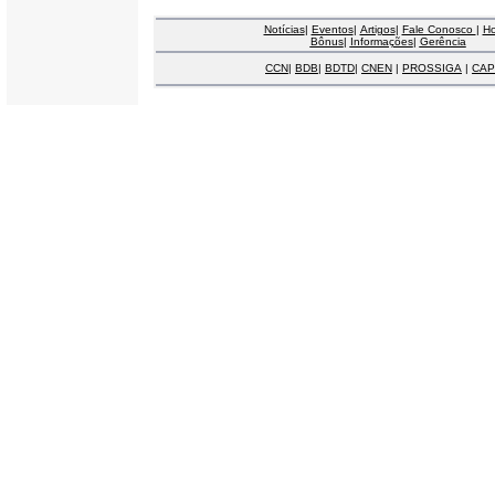
Notícias
|
Eventos
|
Artigos
|
Fale Conosco
|
H
Bônus
|
Informações
|
Gerência
CCN
|
BDB
|
BDTD
|
CNEN
|
PROSSIGA
|
CAP