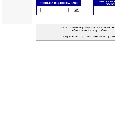
PESQUISA 
PESQUISA BIBLIOTECA BASE
SOLIC
Notícias
|
Eventos
|
Artigos
|
Fale Conosco
|
H
Bônus
|
Informações
|
Gerência
CCN
|
BDB
|
BDTD
|
CNEN
|
PROSSIGA
|
CAP