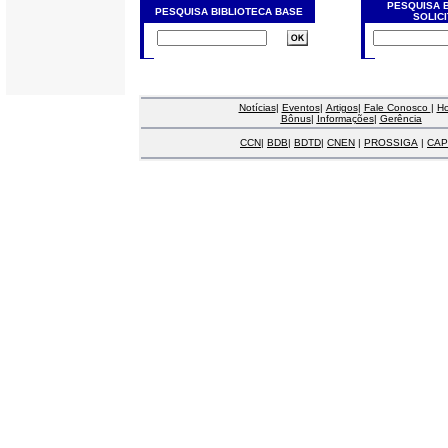
PESQUISA 
PESQUISA BIBLIOTECA BASE
SOLIC
Notícias
|
Eventos
|
Artigos
|
Fale Conosco
|
H
Bônus
|
Informações
|
Gerência
CCN
|
BDB
|
BDTD
|
CNEN
|
PROSSIGA
|
CAP