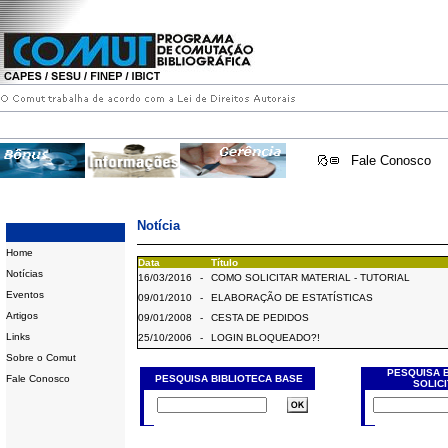
Fale Conosco
Notícia
Home
Data
Título
Notícias
16/03/2016
-
COMO SOLICITAR MATERIAL - TUTORIAL
Eventos
09/01/2010
-
ELABORAÇÃO DE ESTATÍSTICAS
Artigos
09/01/2008
-
CESTA DE PEDIDOS
Links
25/10/2006
-
LOGIN BLOQUEADO?!
Sobre o Comut
PESQUISA 
Fale Conosco
PESQUISA BIBLIOTECA BASE
SOLIC