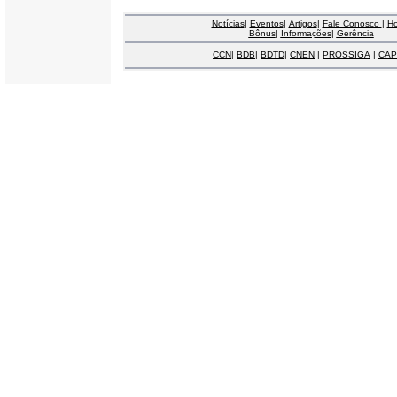
Notícias
|
Eventos
|
Artigos
|
Fale Conosco
|
H
Bônus
|
Informações
|
Gerência
CCN
|
BDB
|
BDTD
|
CNEN
|
PROSSIGA
|
CAP