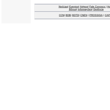
Notícias
|
Eventos
|
Artigos
|
Fale Conosco
|
H
Bônus
|
Informações
|
Gerência
CCN
|
BDB
|
BDTD
|
CNEN
|
PROSSIGA
|
CAP