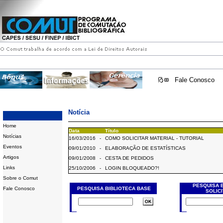
Fale Conosco
Notícia
Home
Data
Título
Notícias
16/03/2016
-
COMO SOLICITAR MATERIAL - TUTORIAL
Eventos
09/01/2010
-
ELABORAÇÃO DE ESTATÍSTICAS
Artigos
09/01/2008
-
CESTA DE PEDIDOS
Links
25/10/2006
-
LOGIN BLOQUEADO?!
Sobre o Comut
PESQUISA 
Fale Conosco
PESQUISA BIBLIOTECA BASE
SOLIC