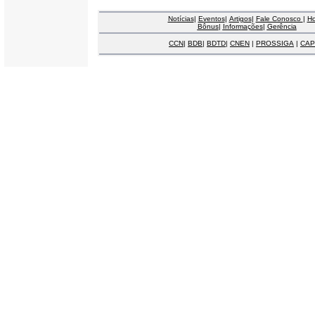
Notícias
|
Eventos
|
Artigos
|
Fale Conosco
|
H
Bônus
|
Informações
|
Gerência
CCN
|
BDB
|
BDTD
|
CNEN
|
PROSSIGA
|
CAP