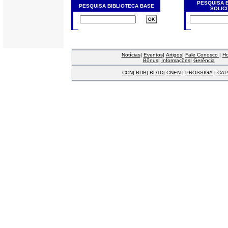
PESQUISA 
PESQUISA BIBLIOTECA BASE
SOLIC
Notícias
|
Eventos
|
Artigos
|
Fale Conosco
|
H
Bônus
|
Informações
|
Gerência
CCN
|
BDB
|
BDTD
|
CNEN
|
PROSSIGA
|
CAP