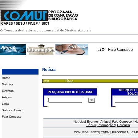
Fale Conosco
Notícia
Home
Data
Título
Notícias
PESQUISA 
Eventos
PESQUISA BIBLIOTECA BASE
SOLIC
Artigos
Links
Sobre o Comut
Fale Conosco
Notícias
|
Eventos
|
Artigos
|
Fale Conosco
|
H
Bônus
|
Informações
|
Gerência
CCN
|
BDB
|
BDTD
|
CNEN
|
PROSSIGA
|
CAP