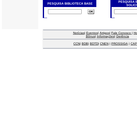
PESQUISA 
PESQUISA BIBLIOTECA BASE
SOLIC
Notícias
|
Eventos
|
Artigos
|
Fale Conosco
|
H
Bônus
|
Informações
|
Gerência
CCN
|
BDB
|
BDTD
|
CNEN
|
PROSSIGA
|
CAP