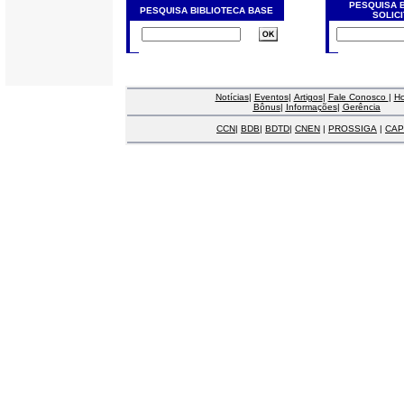
PESQUISA 
PESQUISA BIBLIOTECA BASE
SOLIC
Notícias
|
Eventos
|
Artigos
|
Fale Conosco
|
H
Bônus
|
Informações
|
Gerência
CCN
|
BDB
|
BDTD
|
CNEN
|
PROSSIGA
|
CAP