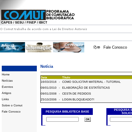
Fale Conosco
Notícia
Home
Data
Título
Notícias
16/03/2016
-
COMO SOLICITAR MATERIAL - TUTORIAL
Eventos
09/01/2010
-
ELABORAÇÃO DE ESTATÍSTICAS
Artigos
09/01/2008
-
CESTA DE PEDIDOS
Links
25/10/2006
-
LOGIN BLOQUEADO?!
Sobre o Comut
PESQUISA 
Fale Conosco
PESQUISA BIBLIOTECA BASE
SOLIC