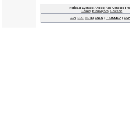
Notícias
|
Eventos
|
Artigos
|
Fale Conosco
|
H
Bônus
|
Informações
|
Gerência
CCN
|
BDB
|
BDTD
|
CNEN
|
PROSSIGA
|
CAP