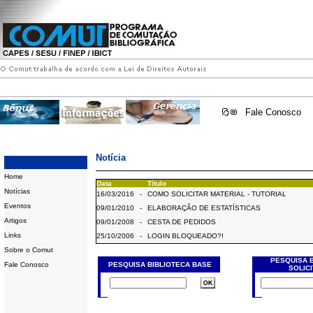
Fale Conosco
Notícia
Home
Data
Título
Notícias
16/03/2016
-
COMO SOLICITAR MATERIAL - TUTORIAL
Eventos
09/01/2010
-
ELABORAÇÃO DE ESTATÍSTICAS
Artigos
09/01/2008
-
CESTA DE PEDIDOS
Links
25/10/2006
-
LOGIN BLOQUEADO?!
Sobre o Comut
PESQUISA 
Fale Conosco
PESQUISA BIBLIOTECA BASE
SOLIC