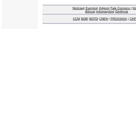
Notícias
|
Eventos
|
Artigos
|
Fale Conosco
|
H
Bônus
|
Informações
|
Gerência
CCN
|
BDB
|
BDTD
|
CNEN
|
PROSSIGA
|
CAP