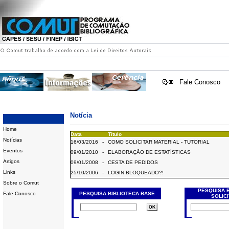
Fale Conosco
Notícia
Home
Data
Título
Notícias
16/03/2016
-
COMO SOLICITAR MATERIAL - TUTORIAL
Eventos
09/01/2010
-
ELABORAÇÃO DE ESTATÍSTICAS
Artigos
09/01/2008
-
CESTA DE PEDIDOS
Links
25/10/2006
-
LOGIN BLOQUEADO?!
Sobre o Comut
PESQUISA 
Fale Conosco
PESQUISA BIBLIOTECA BASE
SOLIC