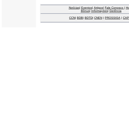
Notícias
|
Eventos
|
Artigos
|
Fale Conosco
|
H
Bônus
|
Informações
|
Gerência
CCN
|
BDB
|
BDTD
|
CNEN
|
PROSSIGA
|
CAP