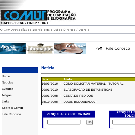
Fale Conosco
Notícia
Home
Data
Título
Notícias
16/03/2016
-
COMO SOLICITAR MATERIAL - TUTORIAL
Eventos
09/01/2010
-
ELABORAÇÃO DE ESTATÍSTICAS
Artigos
09/01/2008
-
CESTA DE PEDIDOS
Links
25/10/2006
-
LOGIN BLOQUEADO?!
Sobre o Comut
PESQUISA 
Fale Conosco
PESQUISA BIBLIOTECA BASE
SOLIC