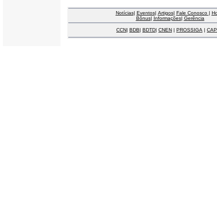
Notícias
|
Eventos
|
Artigos
|
Fale Conosco
|
H
Bônus
|
Informações
|
Gerência
CCN
|
BDB
|
BDTD
|
CNEN
|
PROSSIGA
|
CAP