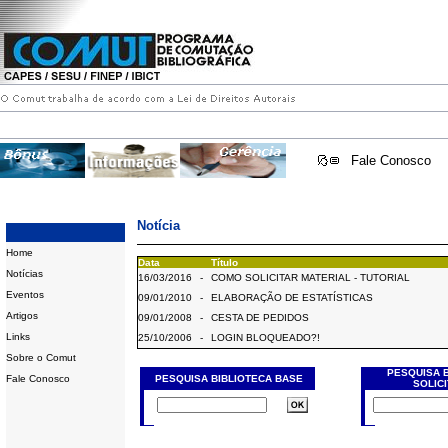
Fale Conosco
Notícia
Home
Data
Título
Notícias
16/03/2016
-
COMO SOLICITAR MATERIAL - TUTORIAL
Eventos
09/01/2010
-
ELABORAÇÃO DE ESTATÍSTICAS
Artigos
09/01/2008
-
CESTA DE PEDIDOS
Links
25/10/2006
-
LOGIN BLOQUEADO?!
Sobre o Comut
PESQUISA 
Fale Conosco
PESQUISA BIBLIOTECA BASE
SOLIC