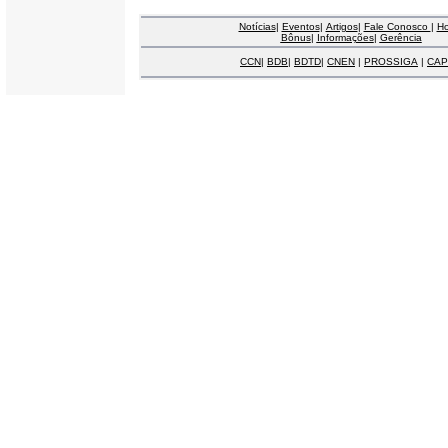
Notícias
|
Eventos
|
Artigos
|
Fale Conosco
|
H
Bônus
|
Informações
|
Gerência
CCN
|
BDB
|
BDTD
|
CNEN
|
PROSSIGA
|
CAP