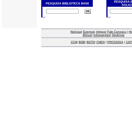
PESQUISA 
PESQUISA BIBLIOTECA BASE
SOLIC
Notícias
|
Eventos
|
Artigos
|
Fale Conosco
|
H
Bônus
|
Informações
|
Gerência
CCN
|
BDB
|
BDTD
|
CNEN
|
PROSSIGA
|
CAP